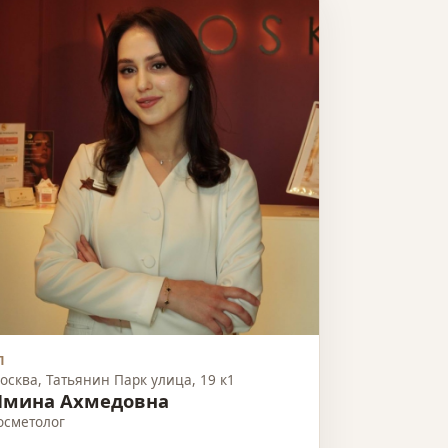
П
осква, Татьянин Парк улица, 19 к1
Имина Ахмедовна
осметолог